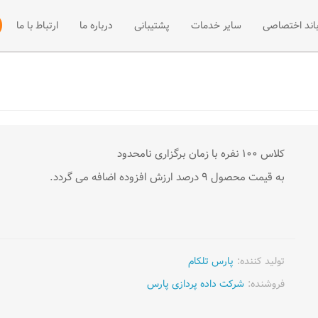
باند اختصاصی
سایر خدمات
پشتیبانی
درباره ما
ارتباط با ما
 +ADSL2
فی پهنای باند اختصاصی
میزبانی سایت
مقالات آموزشی
نصب و راه اند
ت +ADSL2
فه پهنای باند اختصاصی
مرکز دانلود
وب هاستینگ
ADSL
اخبار
سرور مجازی
کلاس 100 نفره با زمان برگزاری نامحدود
میزبانی سرور
به قیمت محصول 9 درصد ارزش افزوده اضافه می گردد.
تولید کننده:
پارس تلکام
فروشنده:
شرکت داده پردازی پارس