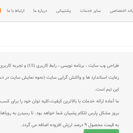
باند اختصاصی
سایر خدمات
پشتیبانی
درباره ما
ارتباط با ما
 +ADSL2
فی پهنای باند اختصاصی
میزبانی سایت
مقالات آموزشی
نصب و راه اند
ت +ADSL2
فه پهنای باند اختصاصی
مرکز دانلود
وب هاستینگ
ADSL
اخبار
سرور مجازی
طراحی وب سایت ، برنامه نویسی ، رابط کاربری (UI) و تجربه کاربری(UX) از جمله فعالیت های این مجموعه میباشد.
میزبانی سرور
رعایت استاندارد ها و واکنش گرایی سایت (نحوه نمایش سایت در دس
این تیم است.
ما آماده ارائه خدمات با بالاترین کیفیت،کلیه توان خود را برای کس
بروز مشکل پارس تلکام پشیبان شما خواهد بود. تا رسیدن به رویاهایت
به قیمت محصول 9 درصد ارزش افزوده اضافه می گردد.