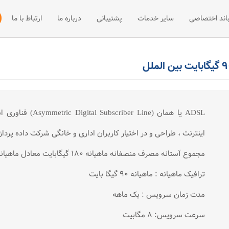
باند اختصاصی
سایر خدمات
پشتیبانی
درباره ما
ارتباط با ما
 +ADSL2
فی پهنای باند اختصاصی
میزبانی سایت
مقالات آموزشی
نصب و راه اند
ت +ADSL2
فه پهنای باند اختصاصی
مرکز دانلود
وب هاستینگ
ADSL
اخبار
سرور مجازی
ADSL يا همان (ine
میزبانی سرور
اينترنت ، طراحی و در اختيار كاربران اداری و خانگی شرکت داده پردا
مجموع آستانه مصرف منصفانه ماهیانه 180 گیگابایت معادل ماهیانه 90 گیگا بایت ترافیک بین الملل
ترافیک ماهیانه : ماهیانه 90 گیگا بایت
مدت زمان سرویس : یک ماهه
سرعت سرویس: 8 مگابیت