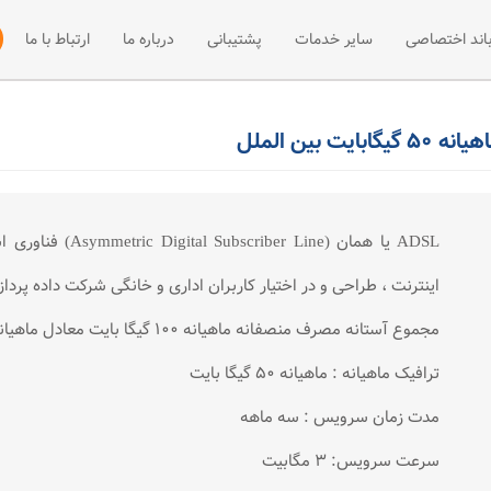
باند اختصاصی
سایر خدمات
پشتیبانی
درباره ما
ارتباط با ما
 +ADSL2
فی پهنای باند اختصاصی
میزبانی سایت
مقالات آموزشی
نصب و راه اند
ت +ADSL2
فه پهنای باند اختصاصی
مرکز دانلود
وب هاستینگ
ADSL
اخبار
سرور مجازی
ADSL يا همان (ine
میزبانی سرور
اينترنت ، طراحی و در اختيار كاربران اداری و خانگی شرکت داده پردا
مجموع آستانه مصرف منصفانه ماهیانه 100 گیگا بایت معادل ماهیانه 50 گیگا بایت ترافیک بین الملل
ترافیک ماهیانه : ماهیانه 50 گیگا بایت
مدت زمان سرویس : سه ماهه
سرعت سرویس: 3 مگابیت