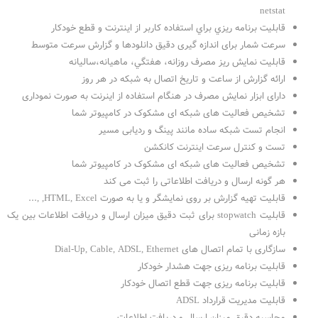
netstat
قابليت برنامه ريزي براي استفاده كاربر از اينترنت و قطع خودكار
سرعت شمار برای اندازه گیری دقیق دانلودها و گزارش سرعت متوسط
قابليت نمايش ريز مصرف روزانه، هفتگي، ماهيانه،‌ساليانه
ارائه گزارش از ساعت و تاریخ اتصال به شبکه در هر روز
دارای ابزار نمایش مصرف در هنگام استفاده از اینرنت به صورت نموداری
تشخیص فعالیت های شبکه ای مشکوک در کامپیوتر شما
انجام تست شبکه ساده مانند پینگ و ردیابی مسیر
تست و كنترل سرعت اینترنت کانکشن
تشخیص فعالیت های شبکه ای مشکوک در کامپیوتر شما
هر گونه ارسال و دریافت اطلاعاتی را ثبت می کند
قابلیت تهیه گزارش بر روی نمایشگر و یا به صورت HTML, Excel, ,...
قابلیت stopwatch برای ثبت دقیق میزان ارسال و دریافت اطلاعات بین یک
بازه زمانی
سازگاری با تمام اتصال های Dial-Up, Cable, ADSL, Ethernet
قابلیت برنامه ریزی جهت هشدار خودکار
قابلیت برنامه ریزی جهت قطع اتصال خودکار
قابلیت مدیریت قرارداد ADSL
محاسبه دقيق ميزان ارسال و دريافت اطلاعات