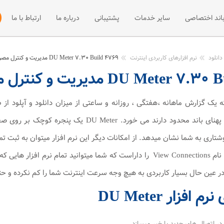
باند اختصاصی
سایر خدمات
پشتیبانی
درباره ما
ارتباط با ما
 +ADSL2
فی پهنای باند اختصاصی
میزبانی سایت
مقالات آموزشی
نصب و راه اند
دانلود
نرم افزارهای کاربردی اینترنت
DU Meter 7.30 Build 4769 مدیریت و کنترل مصرف اینترنت
DU Me مدیریت و کنترل مصرف اینترنت
ت +ADSL2
فه پهنای باند اختصاصی
مرکز دانلود
وب هاستینگ
ADSL
اخبار
سرور مجازی
ه یک گزارش ماهانه ،هفتگی ، روزانه و ساعتی از میزان دانلود و آپلود از
کسانی که اینترنتی با پهنای باند محدود دارند
میزبانی سرور
وشتاری به شما نشان میدهد. از امکانات دیگر این نرم افزار میتوان به ثبت تم
DU Meter قابلیتی به نام View Connections را داراست که شما میتوانید 
در عین حال بسیار کاربردی به هیچ وجه سرعت اینترنت شما را کم نکرده و ح
افزار DU Meter
 در اتصال های جدید با خبر میسازد.