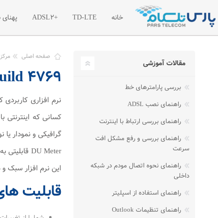
خانه
TD-LTE
+ADSL2
پهنای 
معرفی اینترنت پرسرعت TD-LTE
معرفی اینترنت پرسرعت
معر
صفحه اصلی
مرکز 
مقالات آموزشی
ter 7.30 Build 4769
تعرفه اینترنت پرسرعت TD-LTE
تعرفه اینترنت پر سرع
تعر
بررسی پارامترهای خط
بسته های آغازین TD-LTE
ترافیک مازاد اینترنت +2
نرم افزاری کاربردی ک
راهنمای نصب ADSL
راهنمای بررسی ارتباط با اینترنت
گرافیکی و نمودار یا ن
راهنمای بررسی و رفع مشکل افت
سرعت
راهنمای نحوه اتصال مودم در شبکه
این نرم افزار سبک و 
داخلی
قابلیت های نرم 
راهنمای استفاده از اسپلیتر
راهنمای تنظیمات Outlook
شما را از تغییرات