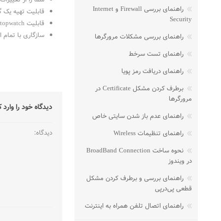
راهنمای بررسی Firewall و Internet
قابلیت تهیه یک گزارش به ص
Security
قابلیت stopwatch برای ثبت دقیق بین یک بازه زمانی
سازگاری با تمام اینترنت های hernet
راهنمای بررسی مشکلات مرورگرها
راهنمای تست سرخط
راهنمای دریافت رمز پویا
برطرف کردن مشکل Certificate در
مرورگرها
دیدگاه خود را وارد ک
راهنمای عدم باز شدن سایتی خاص
دیدگاه:
راهنمای تنظیمات Wireless
نحوه ساخت BroadBand Connection
در ویندوز
راهنمای بررسی و برطرف کردن مشکل
قطعی پی‌در‌پی
راهنمای اتصال تلفن همراه به اینترنت