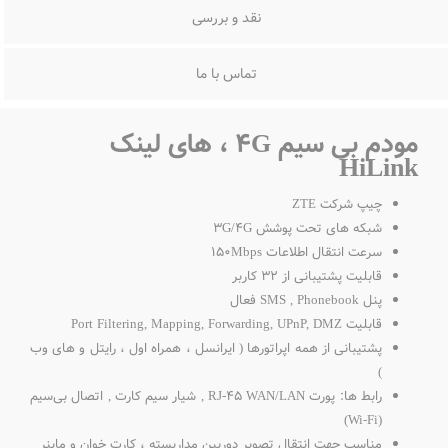
نقد و بررسی
تماس با ما
مودم بی سیم ۴G ، های لینک
HiLink
چیپ شرکت ZTE
شبکه های تحت پوشش 3G/4G
سرعت انتقال اطلاعات 150Mbps
قابلیت پشتیبانی از 32 کاربر
پنل SMS , Phonebook فعال
قابلیت Port Filtering, Mapping, Forwarding, UPnP, DMZ
پشتیبانی از همه اپراتورها ( ایرانسل ، همراه اول ، رایتل و های وب
)
رابط ها: پورت RJ-45 WAN/LAN , شیار سیم کارت , اتصال بی‌سیم
(Wi-Fi)
مناسب جهت انتقال تصویر دوربین مداربسته ، کارت خوان و ماینر