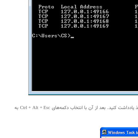
بعد از اجرای این دستور PID تمامی خطوطی که State آن‌ها ESTABLISHED است را بر روی کاغذ یادداشت کنید. بعد از آن با انتخاب دکمه‌های Ctrl + Alt + Esc به