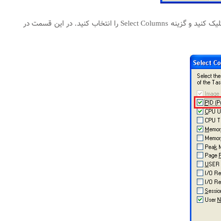
در این صفحه وارد قسمت Process شده و در صورت عدم نمایش ستون PID بر روی گزینه View کلیک کنید و گزینه Select Columns را انتخاب کنید. در این قسمت در