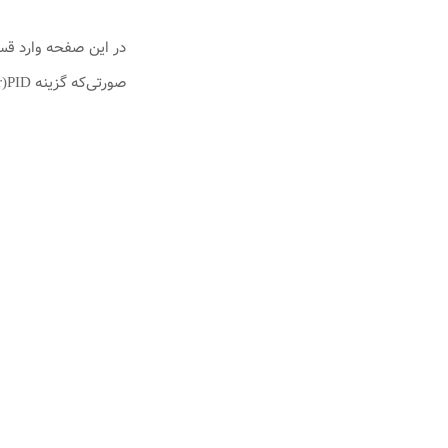
صورتی‌که گزینه Process Identifier)PID) تیک ندارد آن را تیک زده و بر روی Ok کلیک کنید.