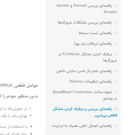
راهنمای بررسی Firewall و Internet
Security
راهنمای بررسی مشکلات مرورگرها
راهنمای تست سرخط
راهنمای دریافت رمز پویا
برطرف کردن مشکل Certificate در
مرورگرها
راهنمای عدم باز شدن سایتی خاص
راهنمای تنظیمات Wireless
ع
نحوه ساخت BroadBand Connection
بدین منظور مودم را از سیستم جدا 
در ویندوز
در صورتی‌که در 
راهنمای بررسی و برطرف کردن مشکل
قطعی پی‌در‌پی
پهنای باند را چک 
راهنمای اتصال تلفن همراه به اینترنت
با استفاده از دستور Netstat –on می‌توانید تمامی برنامه‌هایی که خواسته یا ناخواسته بر روی سیستم شما در حال اجرا می‌باش
برای اجرای این دستور از منوی Start کامپیوتر خود گزینه Run را انتخاب کنید (این مورد را می‌توان