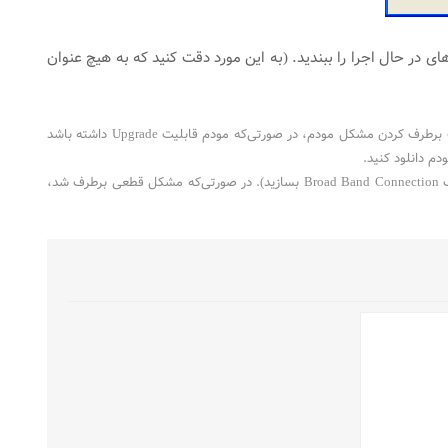
Process با انتخاب PIDهای یادداشت شده و انتخاب گزینه End Process برنامه‌های در حال اجرا را ببندید. (به این مورد دقت کنید که به هیچ عنوان
در صورتی‌که مودم از سیستم جدا بوده و قطعی ادامه داشته باشد، می‌تواند مشکل از مودم باشد. جهت برطرف کردن مشکل مودم، در صورتی‌که مودم قابلیت Upgrade داشته باشد
کانکشن را از مودم به سیستم انتقال دهید (نوع کانکشن را در کنسول مودم Bridge انتخاب نموده و یک Broad Band Connection بسازید). در صورتی‌که مشکل قطعی برطرف شد،