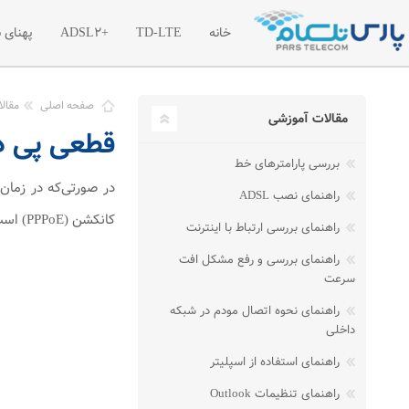
خانه
TD-LTE
+ADSL2
پهنای 
معرفی اینترنت پرسرعت TD-LTE
معرفی اینترنت پرسرعت
معر
صفحه اصلی
مقال
مقالات آموزشی
قطعی پی درپی 
تعرفه اینترنت پرسرعت TD-LTE
تعرفه اینترنت پر سرع
تعر
بررسی پارامترهای خط
بسته های آغازین TD-LTE
ترافیک مازاد اینترنت +2
راهنمای نصب ADSL
کانکشن (PPPoE) است. چراغ PPP بر روی مودم‌های ZyXEL چراغی است که در تصویر زیر مشخص است.
راهنمای بررسی ارتباط با اینترنت
راهنمای بررسی و رفع مشکل افت
سرعت
راهنمای نحوه اتصال مودم در شبکه
داخلی
راهنمای استفاده از اسپلیتر
راهنمای تنظیمات Outlook