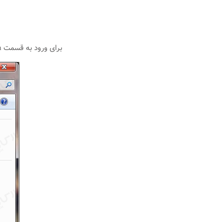
برای ورود به قسمت Network Connection گزینه Change adapter Settings را از منوی سمت چپ انتخاب کنید.