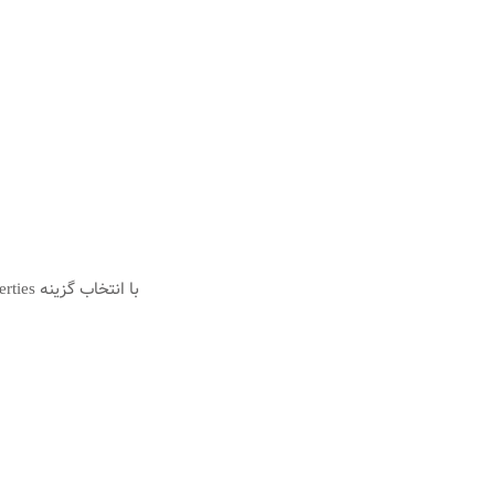
با انتخاب گزینه Properties, پنجره Local Area Connection Properties نمایش داده خواهد شد.