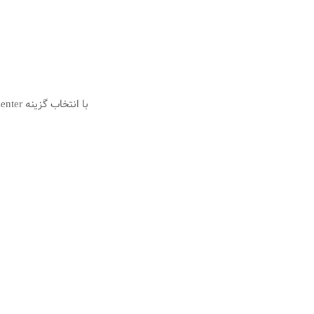
با انتخاب گزینه Network and Sharing Center پنجره شکل زیر نمایش داده خواهد شد: