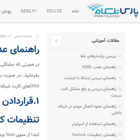
خانه
TD-LTE
+ADSL2
پهنای 
معرفی اینترنت پرسرعت TD-LTE
معرفی اینترنت پرسرعت
معر
صفحه اصلی
مقال
مقالات آموزشی
راهنمای ع
تعرفه اینترنت پرسرعت TD-LTE
تعرفه اینترنت پر سرع
تعر
بررسی پارامترهای خط
بسته های آغازین TD-LTE
ترافیک مازاد اینترنت +2
در صورتی که مشکلی در
راهنمای نصب ADSL
بفرمایید. در صورت 
راهنمای بررسی ارتباط با اینترنت
DNS‌های کارت شبکه سیستم را به صورت اتوماتیک قرار دهید.
راهنمای بررسی و رفع مشکل افت
سرعت
۱.قراردادن DNSهای کارت شبکه سیستم در حالت اتوماتیک در انواع ویندوز
راهنمای نحوه اتصال مودم در شبکه
داخلی
تنظیمات کار
راهنمای استفاده از اسپلیتر
ابتدا از منوی Start ویندوز, Control Panel را انتخاب نمایید.همچنین می توانید در قسمت Search the web and windows گزینه Control panel را تایپ کنید.
راهنمای تنظیمات Outlook