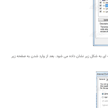
ه (Internet Protocol Version 4 (TCP/IPv4 و سپس انتخاب گزینه Properties صفحه ای به شکل زیر نشان داده می شود. بعد از وارد شدن به صفحه زیر