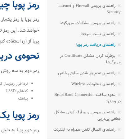
رمز پویا چ
راهنمای بررسی Firewall و Internet
Security
راهنمای بررسی مشکلات مرورگرها
راهنمای تست سرخط
پویا از آن استفاده ک
راهنمای دریافت رمز پویا
نحوه‌ی دری
برطرف کردن مشکل Certificate در
مرورگرها
رمز دوم به سه روش 
راهنمای عدم باز شدن سایتی خاص
نرم‌افزار رمزساز 
راهنمای تنظیمات Wireless
کدهای USSD
نحوه ساخت BroadBand Connection
پیامک
در ویندوز
رمز پویا یک
راهنمای بررسی و برطرف کردن مشکل
قطعی پی‌در‌پی
راهنمای اتصال تلفن همراه به اینترنت
رمز دوم پویا به دلیل