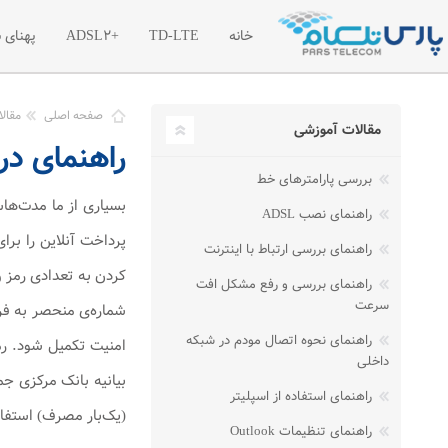
خانه
TD-LTE
+ADSL2
پهنای 
معرفی اینترنت پرسرعت TD-LTE
معرفی اینترنت پرسرعت
معر
صفحه اصلی
مقال
مقالات آموزشی
راهنمای در
تعرفه اینترنت پرسرعت TD-LTE
تعرفه اینترنت پر سرع
تعر
بررسی پارامترهای خط
بسته های آغازین TD-LTE
ترافیک مازاد اینترنت +2
بسیاری از ما مدت‌ها
راهنمای نصب ADSL
پرداخت آنلاین را برا
راهنمای بررسی ارتباط با اینترنت
کردن به تعدادی رمز 
راهنمای بررسی و رفع مشکل افت
سرعت
راهنمای نحوه اتصال مودم در شبکه
امنیت تکمیل شود. رم
داخلی
بیانیه بانک مرکزی جم
راهنمای استفاده از اسپلیتر
(یک‌بار مصرف) استفاده کنند. مهلت اعتبار رمز
راهنمای تنظیمات Outlook