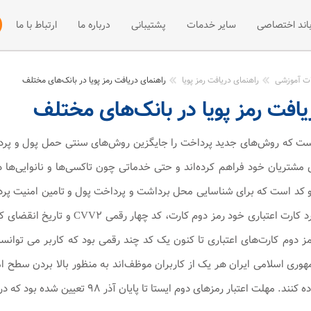
باند اختصاصی
سایر خدمات
پشتیبانی
درباره ما
ارتباط با ما
 +ADSL2
فی پهنای باند اختصاصی
میزبانی سایت
مقالات آموزشی
نصب و راه اند
ات آموزشی
راهنمای دریافت رمز پویا
راهنمای دریافت رمز پویا در بانک‌های مختلف
یافت رمز پویا در بانک‌های مختلف
ت +ADSL2
فه پهنای باند اختصاصی
مرکز دانلود
وب هاستینگ
ADSL
اخبار
سرور مجازی
ست که روش‌های جدید پرداخت را جایگزین روش‌های سنتی حمل پول و پرداخت
ی مشتریان خود فراهم کرده‌اند و حتی خدماتی چون تاکسی‌ها و نانوایی‌ها هم 
میزبانی سرور
و کد است که برای شناسایی محل برداشت و پرداخت پول و تامین امنیت پردا
شماره‌ی منحصر به فرد کارت اعتبار
ز دوم کارت‌های اعتباری تا کنون یک کد چند رقمی بود که کاربر می توانس
هوری اسلامی ایران هر یک از کاربران موظف‌اند به منظور بالا بردن سطح ام
های دوم ایستا تا پایان آذر ۹۸ تعیین شده بود که در اطلاعیه‌ی جدید این مهلت تا پایان دی ۹۸ تمدید شده است.