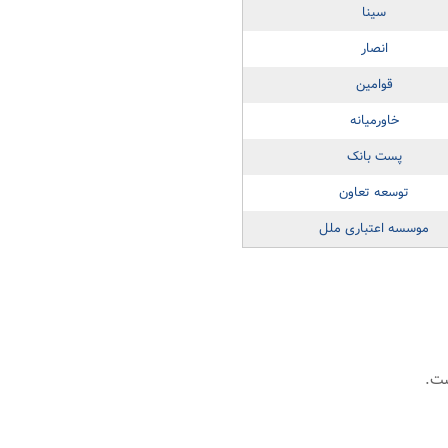
سینا
انصار
قوامین
خاورمیانه
پست بانک
توسعه تعاون
موسسه اعتباری ملل