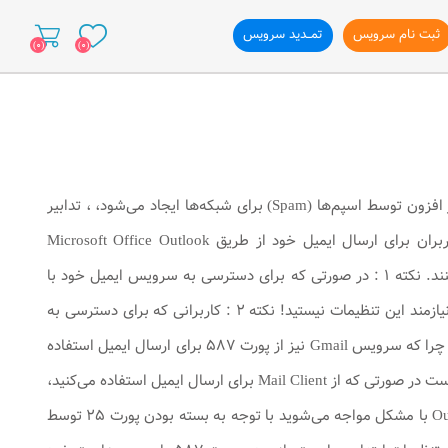
ثبت نام سرویس
تمــدید سرویس
(0)
(0)
ازی وب سایت
شرکت پارس تلکام در نظر دارد برای جلوگیری از روی دادن مشکلات و اختلالاتی که به صورت روز افزون توسط اسپم‌ها (Spam) برای شبکه‌ها ایجاد می‌شود، ، تدابیر
جدیدی بیاندیشد. برای به كارگیری این تدابیر، پورت ارسال ایمیل (۲۵) بسته خواهد شد و کاربران برای ارسال ایمیل خود از طریق Microsoft Office Outlook
،Outlook Express ،Thunderbird و … باید از پورت Submission یا همان (TCP587) استفاده كنند. نكته ۱ : در صورتی که برای دسترسی به سرویس ایمیل خود با
استفاده از Web Browser به سایت‌هایی چون Yahoo ، Gmail ، Hotmail و … متصل می‌شوید، نیازمند این تنظیمات نیستید! نکته ۲ : کاربرانی که برای دسترسی به
Gmail از تنظیمات SMTP/POP3 استفاده می‌کنند نیاز به انجام هیچ‌گونه تغییری نخواهند داشت ! چرا که سرویس Gmail نیز از پورت ۵۸۷ برای ارسال ایمیل استفاده
می‌نماید. برای استفاده از شرایط مطرح شده و همچنین پیش‌گیری از بروز مشکلات احتمالی لازم است در صورتی که از Mail Client برای ارسال ایمیل استفاده می‌کنید،
تنظیمات لازم را برای ارسال ایمیل انجام دهید. در صورتی که فقط در ارسال ایمیل از طریق Outlook با مشکل مواجه می‌شوید با توجه به بسته بودن پورت ۲۵ توسط