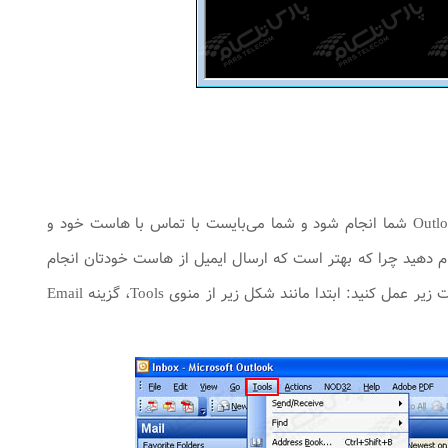
در ابتدا می‌بایست به این نکته توجه فرمایید که این تنظیمات باید به صورت موقت بر روی Outlook شما انجام شود و شما می‌بایست با تماس با‌ هاست خود و
ز کردن پورت ۵۸۷ توسط ‌هاست تنظیمات آن‌ها را با در نظر گرفتن پورت ۵۸۷ انجام دهید چرا که بهتر است که ارسال ایمیل از ‌هاست خودتان انجام
شود. در صورت عدم توانایی بر باز کردن پورت ۵۸۷ بر روی ‌هاست برای اعمال تغییرات به صورت زیر عمل کنید: ابتدا مانند شکل زیر از منوی Tools، گزینه Email