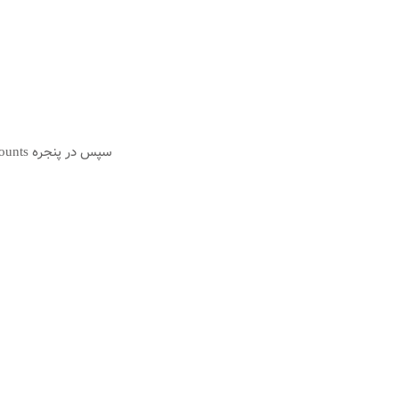
سپس در پنجره E-mail Accounts ، ابتدا Account موردنظر را انتخاب و سپس روی Change کلیک کنید.