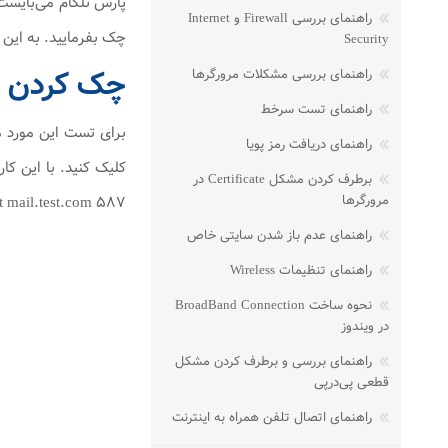
راهنمای بررسی Firewall و Internet
چک بفرمایید. به این نکته توجه فرم
Security
چک کردن باز
راهنمای بررسی مشکلات مرورگرها
راهنمای تست سرخط
راهنمای دریافت رمز پویا
برطرف کردن مشکل Certificate در
مرورگرها
telnet mail.test.com 587 اگر جواب Telnet ، Failed شد این بدین معنا می‌باشد که پورت ۵۸۷ بر روی 
راهنمای عدم باز شدن سایتی خاص
راهنمای تنظیمات Wireless
نحوه ساخت BroadBand Connection
در ویندوز
راهنمای بررسی و برطرف کردن مشکل
قطعی پی‌در‌پی
راهنمای اتصال تلفن همراه به اینترنت