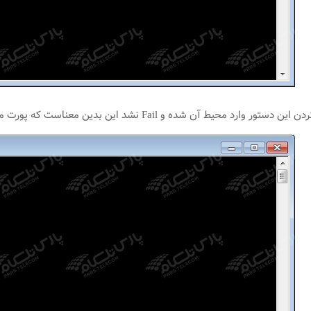
محیط آن شده و Fail نشد این بدین معناست که پورت مورد نظر باز می‌باشد.