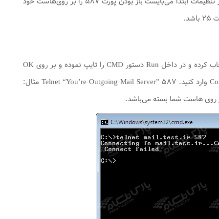
پارس تلکام می‌بایست تغییراتی بر روی Outlook خود اعمال کنید. قبل از اعمال هرگونه تغییری در تنظیمات ابتدا می‌بایست باز بودن پورت ۵۸۷ را بر روی‌هاست خود
برای تست این مورد می‌بایست به صورت زیر عمل کنید : از منوی Start ویندوز گزینه Run را انتخاب کرده و در داخل Run دستور CMD را تایپ نموده و بر روی OK
کلیک کنید. با این کار وارد محیط Command Prompt می‌شوید. دستور زیر را در Command Prompt وارد کنید. Telnet “You’re Outgoing Mail Server” ۵۸۷ مثال: