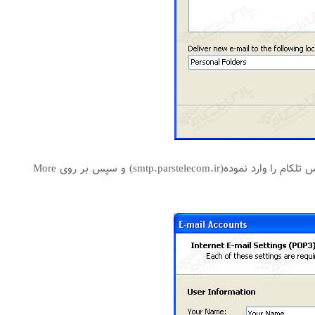
سپس مانند شکل زیر ابتدا در (Outgoing mail server (SMTP ، آدرس SMTP Server شرکت پارس تلکام را وارد نموده(smtp.parstelecom.ir) و سپس بر روی More