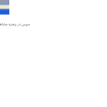
سپس در پنجره مشاهده شده، گزینه View or Change existing e-mail accounts