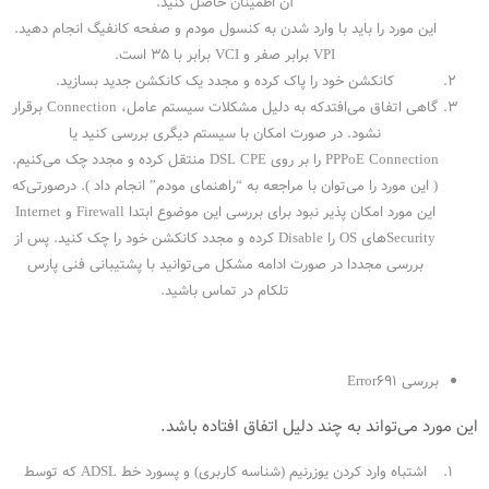
آن اطمینان حاصل کنید.
این مورد را باید با وارد شدن به کنسول مودم و صفحه کانفیگ انجام دهید.
VPI برابر صفر و VCI برابر با ۳۵ است.
کانکشن خود را پاک کرده و مجدد یک کانکشن جدید بسازید.
گاهی اتفاق می‌افتدکه به دلیل مشکلات سیستم عامل، Connection برقرار
نشود. در صورت امکان با سیستم دیگری بررسی کنید یا
PPPoE Connection را بر روی DSL CPE منتقل کرده و مجدد چک می‌کنیم.
( این مورد را می‌توان با مراجعه به “راهنمای مودم” انجام داد ). درصورتی‌که
این مورد امکان پذیر نبود برای بررسی این موضوع ابتدا Firewall و‌ Internet
Security‌های OS را Disable کرده و مجدد کانکشن خود را چک کنید. پس از
بررسی مجددا در صورت ادامه مشکل می‌توانید با پشتیبانی فنی پارس
تلکام در تماس باشید.
بررسی Error691
این مورد می‌تواند به چند دلیل اتفاق افتاده باشد.
اشتباه وارد کردن یوزرنیم (شناسه کاربری) و پسورد خط ADSL که توسط